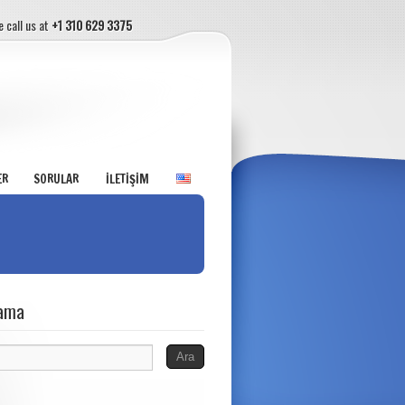
e call us at
+1 310 629 3375
ER
SORULAR
İLETİŞİM
ama
ma: